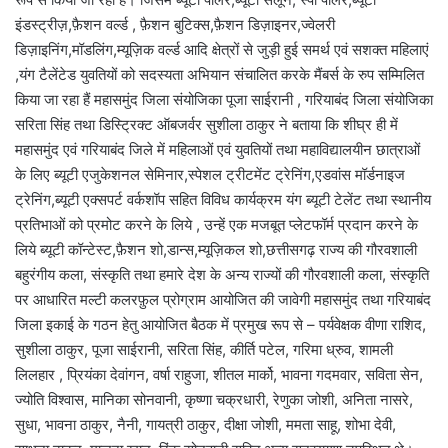
इंडस्ट्रीज़,फ़ैशन वर्ल्ड , फ़ैशन बुटिक्स,फ़ैशन डिज़ाइनर,ज्वेलरी
डिज़ाइनिंग,मॉडलिंग,म्यूज़िक वर्ल्ड आदि क्षेत्रों से जुड़ी हुई समर्थ एवं सशक्त महिलाएं
,यंग टैलेंटेड युवतियों को सदस्यता अभियान संचालित करके मैंबर्स के रुप सम्मिलित
किया जा रहा हैं महासमुंद जिला संयोजिका पूजा साईरानी , गरियाबंद जिला संयोजिका
सरिता सिंह तथा डिस्ट्रिक्ट ऑबजर्वर सुशीला ठाकुर ने बताया कि शीघ्र ही में
महासमुंद एवं गरियाबंद जिले में महिलाओं एवं युवतियों तथा महाविद्यालयीन छात्राओं
के लिए ब्यूटी एजुकेशनल सेमिनार,स्पेशल ट्रीटमेंट ट्रेनिंग,एडवांस मॉर्डनाइज
ट्रेनिंग,ब्यूटी एक्सपर्ट वर्कशॉप सहित विविध कार्यक्रम यंग ब्यूटी टेलेंट तथा स्थानीय
प्रतिभाओं को प्रमोट करने के लिये , उन्हें एक मजबूत प्लेटफॉर्म प्रदान करने के
लिये ब्यूटी कॉन्टेस्ट,फ़ैशन शो,डान्स,म्यूज़िकल शो,छत्तीसगढ़ राज्य की गौरवशाली
बहुरंगीय कला, संस्कृति तथा हमारे देश के अन्य राज्यों की गौरवशाली कला, संस्कृति
पर आधारित मल्टी कलरफ़ुल प्रोग्राम आयोजित की जावेगी महासमुंद तथा गरियाबंद
जिला इकाई के गठन हेतु आयोजित बैठक में प्रमुख रूप से – पर्यवेक्षक वीणा राशिद,
सुशीला ठाकुर, पूजा साईरानी, सरिता सिंह, कीर्ति पटेल, गरिमा ध्रुव, शामली
लिलहार , प्रियंका देवांगन, वर्षा राहुजा, शीतल मार्को, भावना गदमवार, सविता सेन,
ज्योति विश्वास, मानिका सोनवानी, कृष्णा चक्रधारी, रेणुका जोशी, अनिता नासरे,
सुधा, भावना ठाकुर, नैनी, गायत्री ठाकुर, दीक्षा जोशी, ममता साहू, शोभा देवी,