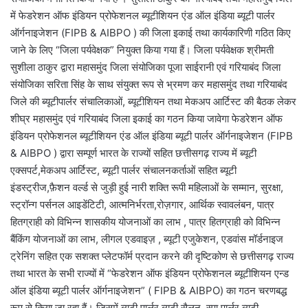
में फेडरेशन ऑफ इंडियन प्रोफेशनल ब्यूटीशियन एंड ऑल इंडिया ब्यूटी पार्लर
ऑर्गनाइजेशन (FIPB & AIBPO ) की जिला इकाई तथा कार्यकारिणी गठित किए
जाने के लिए “जिला पर्यवेक्षक” नियुक्त किया गया हैं। जिला पर्यवेक्षक श्रीमती
सुशीला ठाकुर द्वारा महासमुंद जिला संयोजिका पूजा साईरानी एवं गरियाबंद जिला
संयोजिका सरिता सिंह के साथ संयुक्त रूप से भ्रमण कर महासमुंद तथा गरियाबंद
जिले की ब्यूटीपार्लर संचालिकाओं, ब्यूटीशियन तथा मेकअप आर्टिस्ट की बैठक लेकर
शीघ्र महासमुंद एवं गरियाबंद जिला इकाई का गठन किया जावेगा फेडरेशन ऑफ
इंडियन प्रोफेशनल ब्यूटीशियन एंड ऑल इंडिया ब्यूटी पार्लर ऑर्गनाइजेशन (FIPB
& AIBPO ) द्वारा सम्पूर्ण भारत के राज्यों सहित छत्तीसगढ़ राज्य में ब्यूटी
एक्सपर्ट,मेकअप आर्टिस्ट, ब्यूटी पार्लर संचालनकर्ताओं सहित ब्यूटी
इंडस्ट्रीज,फ़ैशन वर्ल्ड से जुड़ी हुई नारी शक्ति रूपी महिलाओं के सम्मान, सुरक्षा,
स्ट्रॉन्ग पर्सनल आइडेंटिटी, आत्मनिर्भरता,रोज़गार, आर्थिक स्वावलंबन, पात्र
हितग्राही को विभिन्न शासकीय योजनाओं का लाभ , पात्र हितग्राही को विभिन्न
बैंकिंग योजनाओं का लाभ, लीगल एडवाइज़ , ब्यूटी एजुकेशन, एडवांस मॉर्डनाइज
ट्रेनिंग सहित एक सशक्त प्लेटफॉर्म प्रदान करने की दृष्टिकोण से छत्तीसगढ़ राज्य
तथा भारत के सभी राज्यों में “फेडरेशन ऑफ इंडियन प्रोफेशनल ब्यूटीशियन एन्ड
ऑल इंडिया ब्यूटी पार्लर ऑर्गनाइजेशन” ( FIPB & AIBPO) का गठन चरणबद्ध
रूप से किया जा रहा हैं। जिसमें ब्यूटी पार्लर,ब्यूटी सैलून, स्पा पार्लर,ब्यूटी