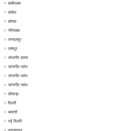
कबीरधाम
कांकेर
कोरबा
गरियाबंद
जगदलपुर
जशपुर
जांजगीर चाम्पा
जांजगीर-चांपा
जांजगीर-चांपा
जांजगीर-चांपा
दंतेवाड़ा
दिल्ली
धमतरी
नई दिल्ली
नारायणपुर