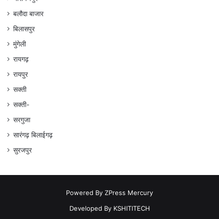
बलौदा बाजार
बिलासपुर
मुंगेली
रायगढ़
रायपुर
सक्ती
सक्ती-
सरगुजा
सारंगढ़ बिलाईगढ़
सुरजपुर
Powered By
ZPress Mercury
Developed By
KSHITITECH