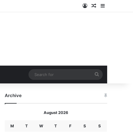
Log In
Random Article
Sidebar
Search
for
Archive
August 2026
M
T
W
T
F
S
S