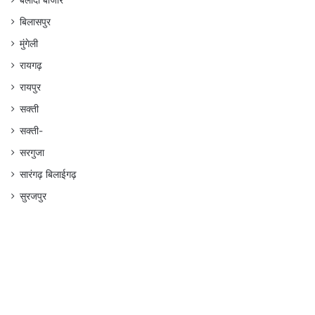
बलौदा बाजार
बिलासपुर
मुंगेली
रायगढ़
रायपुर
सक्ती
सक्ती-
सरगुजा
सारंगढ़ बिलाईगढ़
सुरजपुर