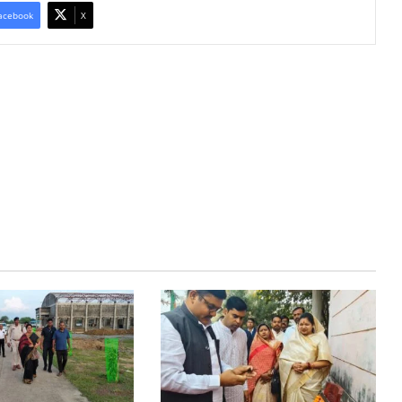
acebook
X