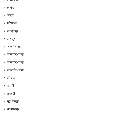
कांकेर
कोरबा
गरियाबंद
जगदलपुर
जशपुर
जांजगीर चाम्पा
जांजगीर-चांपा
जांजगीर-चांपा
जांजगीर-चांपा
दंतेवाड़ा
दिल्ली
धमतरी
नई दिल्ली
नारायणपुर