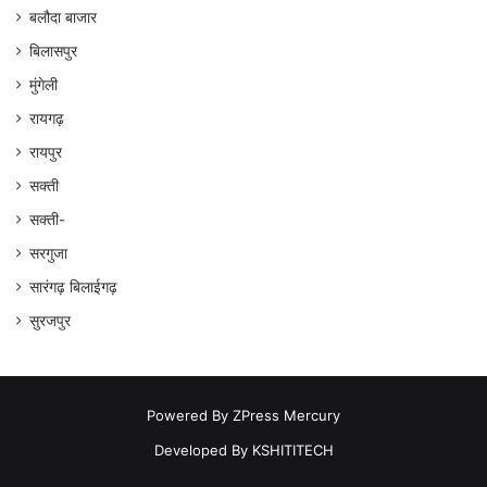
बलौदा बाजार
बिलासपुर
मुंगेली
रायगढ़
रायपुर
सक्ती
सक्ती-
सरगुजा
सारंगढ़ बिलाईगढ़
सुरजपुर
Powered By
ZPress Mercury
Developed By
KSHITITECH