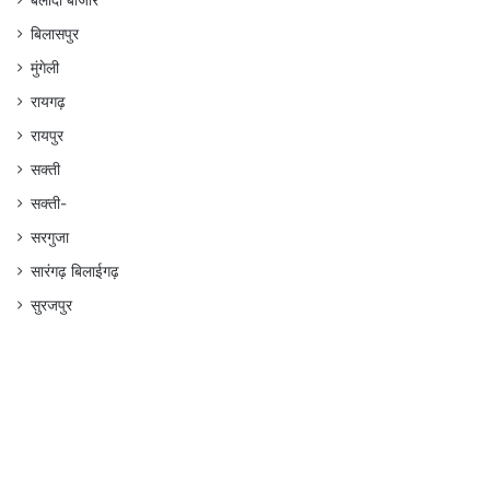
बलौदा बाजार
बिलासपुर
मुंगेली
रायगढ़
रायपुर
सक्ती
सक्ती-
सरगुजा
सारंगढ़ बिलाईगढ़
सुरजपुर