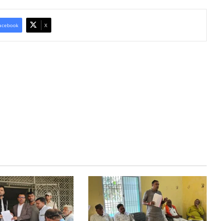
acebook
X