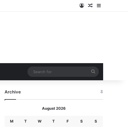
Log In
Random Article
Sidebar
Search
for
Archive
August 2026
M
T
W
T
F
S
S