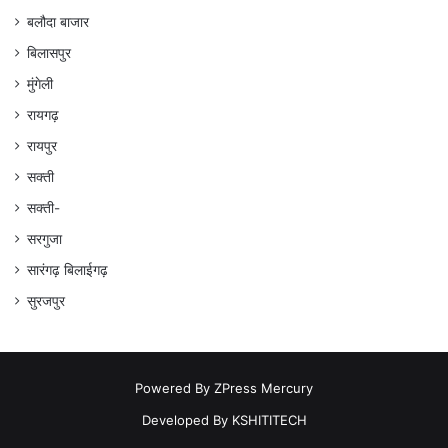
बलौदा बाजार
बिलासपुर
मुंगेली
रायगढ़
रायपुर
सक्ती
सक्ती-
सरगुजा
सारंगढ़ बिलाईगढ़
सुरजपुर
Powered By
ZPress Mercury
Developed By
KSHITITECH