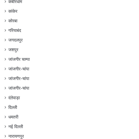
कबीरधाम
कांकेर
कोरबा
गरियाबंद
जगदलपुर
जशपुर
जांजगीर चाम्पा
जांजगीर-चांपा
जांजगीर-चांपा
जांजगीर-चांपा
दंतेवाड़ा
दिल्ली
धमतरी
नई दिल्ली
नारायणपुर