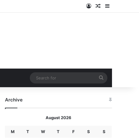
Log In
Random Article
Sidebar
Search
for
Archive
August 2026
M
T
W
T
F
S
S