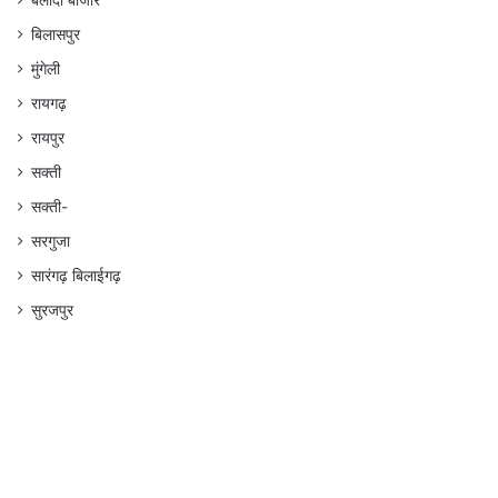
बलौदा बाजार
बिलासपुर
मुंगेली
रायगढ़
रायपुर
सक्ती
सक्ती-
सरगुजा
सारंगढ़ बिलाईगढ़
सुरजपुर