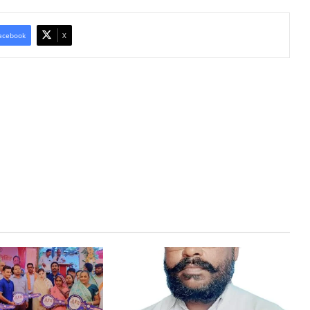
acebook
X