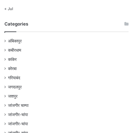
« Jul
Categories
अंबिकापुर
कबीरधाम
कांकेर
कोरबा
गरियाबंद
जगदलपुर
जशपुर
जांजगीर चाम्पा
जांजगीर-चांपा
जांजगीर-चांपा
जांजगीर-चांपा