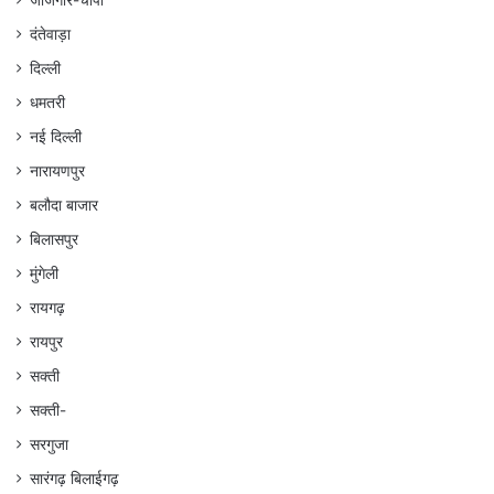
दंतेवाड़ा
दिल्ली
धमतरी
नई दिल्ली
नारायणपुर
बलौदा बाजार
बिलासपुर
मुंगेली
रायगढ़
रायपुर
सक्ती
सक्ती-
सरगुजा
सारंगढ़ बिलाईगढ़