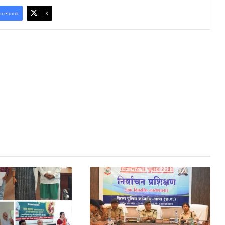
acebook
X