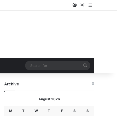
Log In
Random Article
Sidebar
Search
for
Archive
August 2026
M
T
W
T
F
S
S