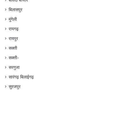
बलौदा बाजार
बिलासपुर
मुंगेली
रायगढ़
रायपुर
सक्ती
सक्ती-
सरगुजा
सारंगढ़ बिलाईगढ़
सुरजपुर