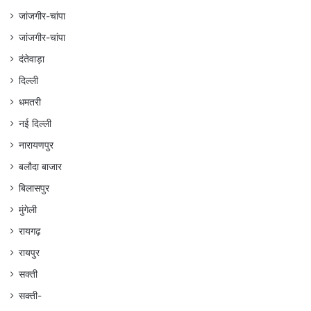
जांजगीर-चांपा
जांजगीर-चांपा
दंतेवाड़ा
दिल्ली
धमतरी
नई दिल्ली
नारायणपुर
बलौदा बाजार
बिलासपुर
मुंगेली
रायगढ़
रायपुर
सक्ती
सक्ती-