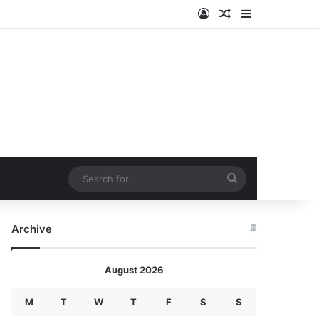
Log In
Random Article
Sidebar
Search
for
Archive
August 2026
M
T
W
T
F
S
S