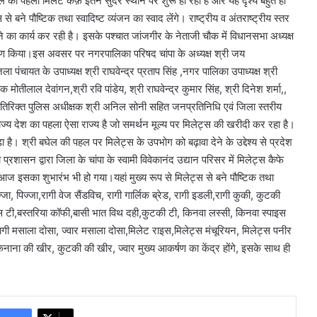
का पहला मिलेट कैफ़े इतने सुंदर स्थान पर शुरू हो रहा है और यह दृश्य बहुत ही
से बने पौष्टिक तथा स्वादिष्ट व्यंजन का स्वाद लेंगे। राष्ट्रीय व अंतराष्ट्रीय स्तर
का कार्य कर रही है। इसके पश्चात जांजगीर के नेताजी चौक में विधानसभा अध्यक्ष
वरण किया।इस अवसर पर नगरपालिका परिषद चांपा के अध्यक्ष श्री जय
ंचायत के उपाध्यक्ष श्री राघवेन्द्र प्रताप सिंह ,नगर पालिका उपाध्यक्ष श्री
क मोतीलाल देवांगन,श्री रवि पांडेय, श्री राघवेन्द्र कुमार सिंह, श्री दिनेश शर्मा,,
अतिरिक्त पुलिस अधीक्षक श्री अनिल सोनी सहित जनप्रतिनिधि एवं जिला स्तरीय
 देश का पहला ऐसा राज्य है जो समर्थन मूल्य पर मिलेट्स की खरीदी कर रहा है।
ा है। श्री बघेल की पहल पर मिलेट्स के उपभोग को बढ़ावा देने के उद्देश्य से प्रदेश
्रशासन द्वारा जिला के चांपा के स्वामी विवेकानंद उद्यान परिसर में मिलेट्स कैफे
ज इसका शुभारंभ भी हो गया।यहां मुख्य रूप से मिलेट्स से बने पौष्टिक तथा
्जा, पिज्जा,रागी वेज सैंडविच, रागी गार्लिक ब्रेड, रागी इडली,रागी कुकी, कुटकी
स टी,बस्तरिया कॉफी,बासी भात विथ दही,कुटकी टी, किनवा लस्सी, किनवा स्पाइस
रागी मसाला दोसा, ज्वार मसाला दोसा,मिलेट राइस,मिलेट्स मंचूरियन, मिलेट्स पनीर
किनाना की खीर, कुटकी की खीर, ज्वार मुख्य आकर्षण का केंद्र होंगे, इसके साथ ही