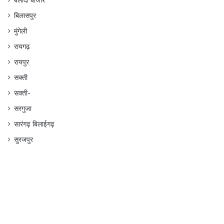
बलौदा बाजार
बिलासपुर
मुंगेली
रायगढ़
रायपुर
सक्ती
सक्ती-
सरगुजा
सारंगढ़ बिलाईगढ़
सुरजपुर