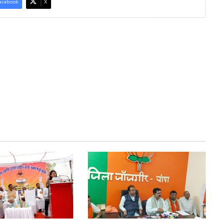
acebook
X