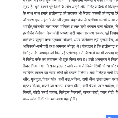
सराहना की तथा शुभकामनाएं दीं। विधानसभा अध्यक्ष ने कहा कि यह जिले 
सुंदर है।इसे देखने पूरे जिले के लोग आएंगे और मिलेट्स कैफ़े में मिलेट्स 
के साथ साथ हमारे छत्तीसगढ़ की सरकार भी मिलेट फसलों को बढ़ावा देने 
डॉ चरण दास महंत ने नेताजी सुभाष चंद्र बोस के प्रतिमा का भी अना
थवाईत,जांजगीर नैला नगर पालिका अध्यक्ष श्री भगवान दास गढेवाल, जिला प
हरगोविंद देवांगन, नैला मंडी अध्यक्ष श्री व्यास नारायण कश्यप, पूर्व विधाय
कलेक्टर सुश्री ऋचा प्रकाश चौधरी, अपर कलेक्टर श्री एसपी वैद्य, 
अधिकारी-कर्मचारी तथा आमजन मौजूद थे।गौरतलब है कि छत्तीसगढ़ राज्य
मिलेट्स के उत्पादन को मिल रहे प्रोत्साहन से किसानों का भी उत्साह बढ़
में मिलेट कैफे का संचालन भी शुरू किया गया है। इसी अनुक्रम में जिला प
तैयार किया गया, जिसका इंतज़ार लम्बे समय से जिलेवासियों को था और आ
स्वादिष्ट व्यंजन का स्वाद लोगों को चखने मिलेगा। यहां मिलेट्स रागी पिज
खीर, गुलगुला,चैनल खीर, रागी बड़ा,भजिया, रागी चीज डोसा,लेमन ग्रा
बट्टर मिल्क, बाजरे का पराठा, बाजरा चीला, रागी चीला, ज्वार पकोड़ा, 
चिल्ली, कोदो फ्राई चावल, मिलेट्स बिरयानी, बाजरा रोटी, ज्वार रोटी, 
अन्य व्यंजनों की भी उपलब्धता यहां होगी।