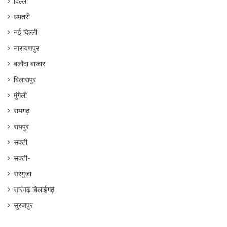
दिल्ली
धमतरी
नई दिल्ली
नारायणपुर
बलौदा बाजार
बिलासपुर
मुंगेली
रायगढ़
रायपुर
सक्ती
सक्ती-
सरगुजा
सारंगढ़ बिलाईगढ़
सुरजपुर