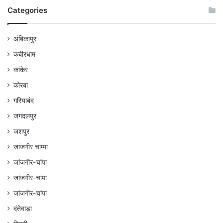
Categories
अंबिकापुर
कबीरधाम
कांकेर
कोरबा
गरियाबंद
जगदलपुर
जशपुर
जांजगीर चाम्पा
जांजगीर-चांपा
जांजगीर-चांपा
जांजगीर-चांपा
दंतेवाड़ा