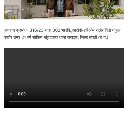
अपराध क्रमांक-316/23 धारा 302 भादवि.,आरोपी-हरिओम राठौर पिता नकुल
राठौर उम्र 21 वर्ष साकिन खूंटादहरा थाना बाराद्वार, जिला सक्ती (छ.ग.)