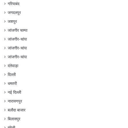
गरियाबंद
जगदलपुर
जशपुर
जांजगीर चाम्पा
जांजगीर-चांपा
जांजगीर-चांपा
जांजगीर-चांपा
दंतेवाड़ा
दिल्ली
धमतरी
नई दिल्ली
नारायणपुर
बलौदा बाजार
बिलासपुर
मुंगेली