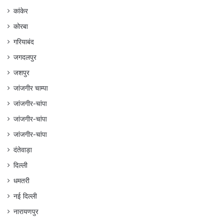
कांकेर
कोरबा
गरियाबंद
जगदलपुर
जशपुर
जांजगीर चाम्पा
जांजगीर-चांपा
जांजगीर-चांपा
जांजगीर-चांपा
दंतेवाड़ा
दिल्ली
धमतरी
नई दिल्ली
नारायणपुर