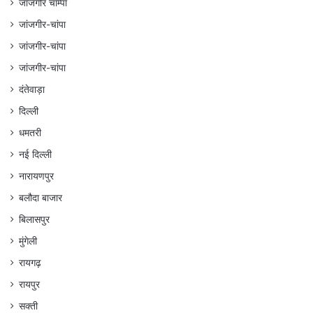
जांजगीर चाम्पा
जांजगीर-चांपा
जांजगीर-चांपा
जांजगीर-चांपा
दंतेवाड़ा
दिल्ली
धमतरी
नई दिल्ली
नारायणपुर
बलौदा बाजार
बिलासपुर
मुंगेली
रायगढ़
रायपुर
सक्ती