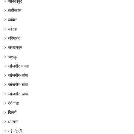
अंबिकापुर
कबीरधाम
कांकेर
कोरबा
गरियाबंद
जगदलपुर
जशपुर
जांजगीर चाम्पा
जांजगीर-चांपा
जांजगीर-चांपा
जांजगीर-चांपा
दंतेवाड़ा
दिल्ली
धमतरी
नई दिल्ली