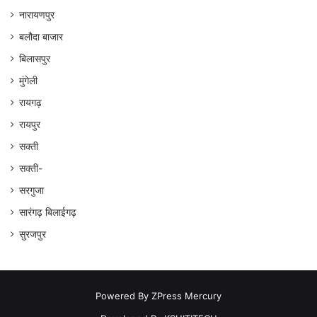
नारायणपुर
बलौदा बाजार
बिलासपुर
मुंगेली
रायगढ़
रायपुर
सक्ती
सक्ती-
सरगुजा
सारंगढ़ बिलाईगढ़
सुरजपुर
Powered By
ZPress Mercury