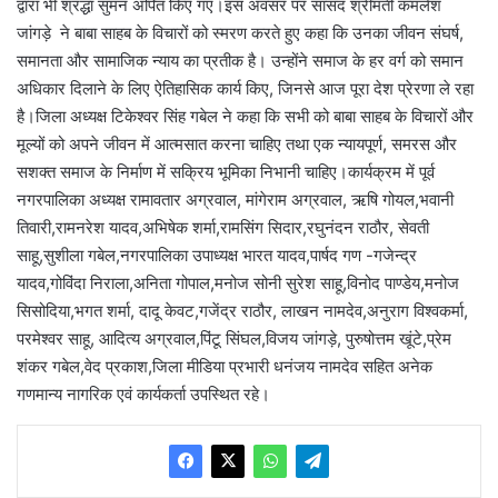
द्वारा भी श्रद्धा सुमन अर्पित किए गए।इस अवसर पर सांसद श्रीमती कमलेश
जांगड़े ने बाबा साहब के विचारों को स्मरण करते हुए कहा कि उनका जीवन संघर्ष,
समानता और सामाजिक न्याय का प्रतीक है। उन्होंने समाज के हर वर्ग को समान
अधिकार दिलाने के लिए ऐतिहासिक कार्य किए, जिनसे आज पूरा देश प्रेरणा ले रहा
है।जिला अध्यक्ष टिकेश्वर सिंह गबेल ने कहा कि सभी को बाबा साहब के विचारों और
मूल्यों को अपने जीवन में आत्मसात करना चाहिए तथा एक न्यायपूर्ण, समरस और
सशक्त समाज के निर्माण में सक्रिय भूमिका निभानी चाहिए।कार्यक्रम में पूर्व
नगरपालिका अध्यक्ष रामावतार अग्रवाल, मांगेराम अग्रवाल, ऋषि गोयल,भवानी
तिवारी,रामनरेश यादव,अभिषेक शर्मा,रामसिंग सिदार,रघुनंदन राठौर, सेवती
साहू,सुशीला गबेल,नगरपालिका उपाध्यक्ष भारत यादव,पार्षद गण -गजेन्द्र
यादव,गोविंदा निराला,अनिता गोपाल,मनोज सोनी सुरेश साहू,विनोद पाण्डेय,मनोज
सिसोदिया,भगत शर्मा, दादू केवट,गजेंद्र राठौर, लाखन नामदेव,अनुराग विश्वकर्मा,
परमेश्वर साहू, आदित्य अग्रवाल,पिंटू सिंघल,विजय जांगड़े, पुरुषोत्तम खूंटे,प्रेम
शंकर गबेल,वेद प्रकाश,जिला मीडिया प्रभारी धनंजय नामदेव सहित अनेक
गणमान्य नागरिक एवं कार्यकर्ता उपस्थित रहे।