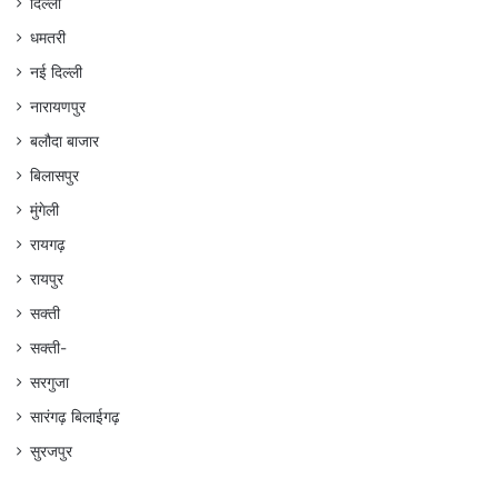
दिल्ली
धमतरी
नई दिल्ली
नारायणपुर
बलौदा बाजार
बिलासपुर
मुंगेली
रायगढ़
रायपुर
सक्ती
सक्ती-
सरगुजा
सारंगढ़ बिलाईगढ़
सुरजपुर