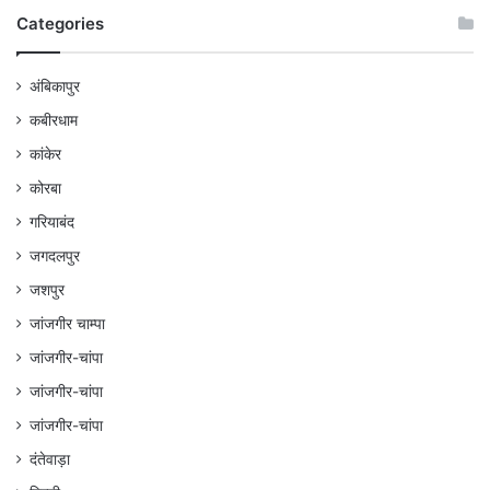
Categories
अंबिकापुर
कबीरधाम
कांकेर
कोरबा
गरियाबंद
जगदलपुर
जशपुर
जांजगीर चाम्पा
जांजगीर-चांपा
जांजगीर-चांपा
जांजगीर-चांपा
दंतेवाड़ा