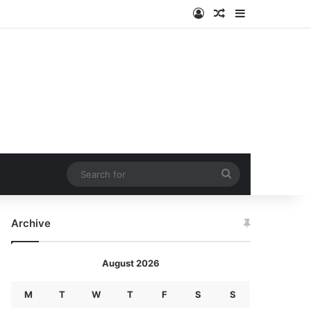
Log In
Random Article
Sidebar
Search
for
Archive
August 2026
M
T
W
T
F
S
S