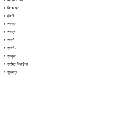
बलौदा बाजार
बिलासपुर
मुंगेली
रायगढ़
रायपुर
सक्ती
सक्ती-
सरगुजा
सारंगढ़ बिलाईगढ़
सुरजपुर