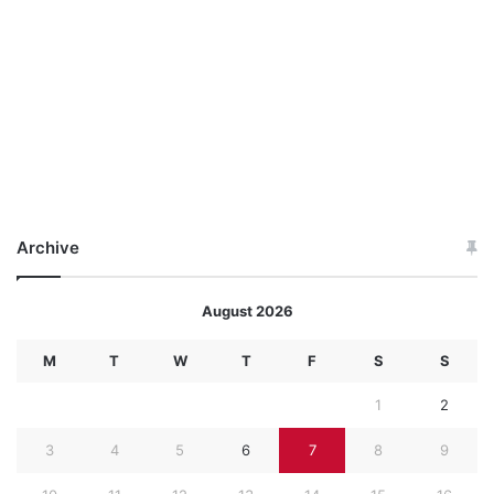
Archive
August 2026
M
T
W
T
F
S
S
1
2
3
4
5
6
7
8
9