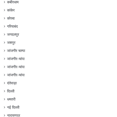
कबीरधाम
कांकेर
कोरबा
गरियाबंद
जगदलपुर
जशपुर
जांजगीर चाम्पा
जांजगीर-चांपा
जांजगीर-चांपा
जांजगीर-चांपा
दंतेवाड़ा
दिल्ली
धमतरी
नई दिल्ली
नारायणपुर