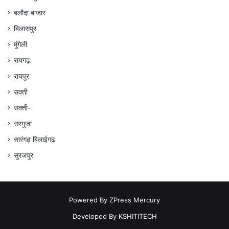
बलौदा बाजार
बिलासपुर
मुंगेली
रायगढ़
रायपुर
सक्ती
सक्ती-
सरगुजा
सारंगढ़ बिलाईगढ़
सुरजपुर
Powered By
ZPress Mercury
Developed By
KSHITITECH