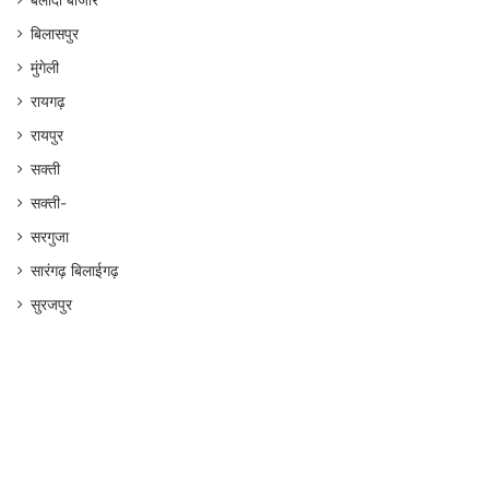
बलौदा बाजार
बिलासपुर
मुंगेली
रायगढ़
रायपुर
सक्ती
सक्ती-
सरगुजा
सारंगढ़ बिलाईगढ़
सुरजपुर