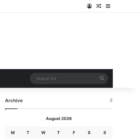
Log In
Random Article
Sidebar
Search
for
Archive
August 2026
M
T
W
T
F
S
S