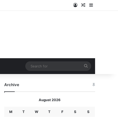
Log In
Random Article
Sidebar
Search
for
Archive
August 2026
M
T
W
T
F
S
S