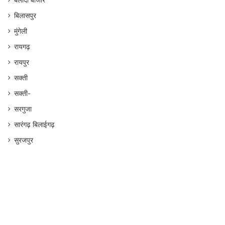
बलौदा बाजार
बिलासपुर
मुंगेली
रायगढ़
रायपुर
सक्ती
सक्ती-
सरगुजा
सारंगढ़ बिलाईगढ़
सुरजपुर