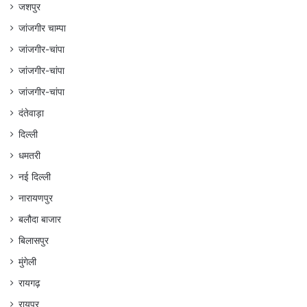
जशपुर
जांजगीर चाम्पा
जांजगीर-चांपा
जांजगीर-चांपा
जांजगीर-चांपा
दंतेवाड़ा
दिल्ली
धमतरी
नई दिल्ली
नारायणपुर
बलौदा बाजार
बिलासपुर
मुंगेली
रायगढ़
रायपुर