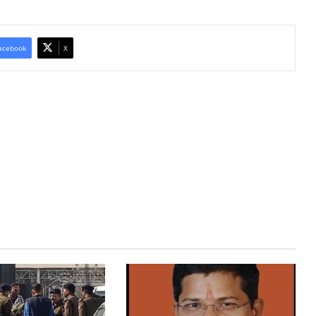
acebook
X