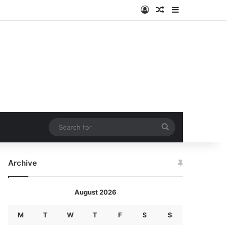
Log In
Random Article
Sidebar
Search
for
Archive
August 2026
M
T
W
T
F
S
S