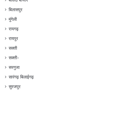
बलौदा बाजार
बिलासपुर
मुंगेली
रायगढ़
रायपुर
सक्ती
सक्ती-
सरगुजा
सारंगढ़ बिलाईगढ़
सुरजपुर