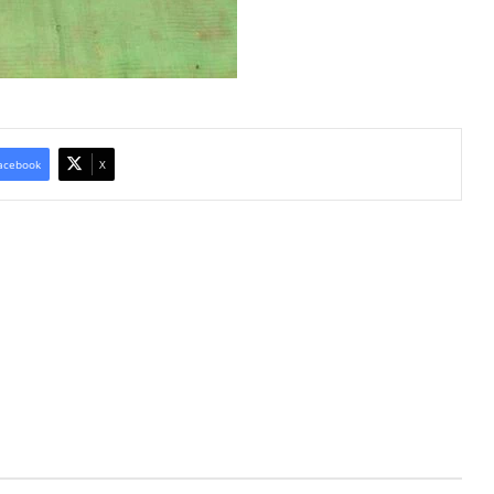
acebook
X