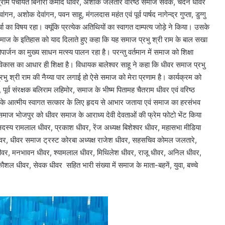
 ग्राम पंचायत बिनौरी कमोद धीवर, अशोक जलतारे वरिष्ठ समाज सेवक, चंदन धीवर
गन, अशोक देवांगन, पवन साहू, मंगलदास महंत एवं पूर्व पार्षद नागेन्द्र गुप्ता, डुग्गु
चा का विषय रहा। क्यूंकि प्रत्येक अतिथियों का स्वागत दाम्पत्य जोड़े ने किया। उसके
ाज के इतिहास को याद दिलाते हुए कहा कि यह समाज प्रभु श्री राम के बाल सखा
जन का मुख्य साधन मत्स्य पालन रहा है। परन्तु वर्तमान में समाज को शिक्षा
 विकास का आधार ही शिक्षा है। विधायक बालेश्वर साहू ने कहा कि धीवर समाज प्रभु
ु श्री राम की नैय्या पार लगाई हो ऐसे समाज को मेरा प्रणाम है। कार्यक्रम को
, पूर्व संरक्षक बलिराम लहिमोर, समाज के भीष्म पितामह चैतराम धीवर एवं वरिष्ठ
के आत्मीय स्वागत सत्कार के लिए हृदय से आभार जताया एवं समाज का हरसंभव
ाज भोजपुर को धीवर समाज के आराध्य देवी देवताओं की फ्रेम फोटो भेंट किया
सदस्य रामलाल धीवर, प्रकाश धीवर, रेंज अध्यक्ष बिशेश्वर धीवर, महासभा मीडिया
र धीवर, धीवर समाज ट्रस्ट कोरबा अध्यक्ष राजेश धीवर, सहसचिव कोमल जलतारे,
धीवर, मनभावन धीवर, श्यामलाल धीवर, मिथिलेश धीवर, राजू धीवर, अनिल धीवर,
शल धीवर, सेवक धीवर सहित भारी संख्या में समाज के माता-बहनें, युवा, बच्चे