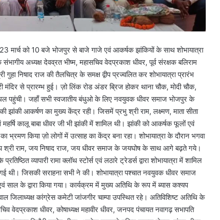
3 मार्च को 10 बजे भोजपुर से बाजे गाजे एवं आकर्षक झांकियों के साथ शोभायात्रा
ागीय अध्यक्ष देवव्रत भीष्म, महासचिव वेदप्रकाश धीवर, पूर्व संरक्षक बलिराम
 गुहा निषाद राज की तैलचित्र के समक्ष द्वीप प्रज्वलित कर शोभायात्रा प्रारंभ
री मंदिर से प्रारम्भ हुई। ज़ो लिंक रोड अंडर ब्रिज होकर थाना चौक, मोदी चौक,
स्थल पहुंची। जहाँ सभी स्वजातीय बंधुओ के लिए नवयुवक धीवर समाज भोजपुर के
ी झांकी आकर्षण का मुख्य केंद्र रही। जिसमें प्रभु श्री राम, लक्ष्मण, माता सीता
 महर्षि कालू बाबा धीवर जी भी झांकी में शामिल थी। झांकी को आकर्षक फूलों एवं
का भ्रमण किया ज़ो लोगों में उत्साह का केंद्र बना रहा। शोभायात्रा के दौरान भगवा
में जय श्री राम, जय निषाद राज, जय धीवर समाज के जयघोष के साथ आगे बढ़ते गये।
ष्ठित व्यापारी रामा क्लॉथ स्टोर्स एवं लठारे ट्रेडर्स द्वारा शोभायात्रा में शामिल
ा की गई थी। जिसकी सराहना सभी ने की। शोभायात्रा पश्चात नवयुवक धीवर समाज
 साल के द्वारा किया गया। कार्यक्रम में मुख्य अतिथि के रूप में ब्यास कश्यप
वाल जिलाध्यक्ष कांग्रेस कमेटी जांजगीर चाम्पा उपस्थित रहे। अतिविशिष्ट अतिथि के
हासचिव वेदप्रकाश धीवर, कोषाध्यक्ष महावीर धीवर, जनपद पंचायत नवागढ़ सभापति