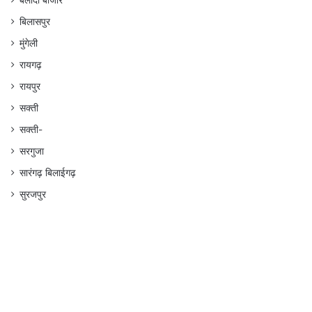
बलौदा बाजार
बिलासपुर
मुंगेली
रायगढ़
रायपुर
सक्ती
सक्ती-
सरगुजा
सारंगढ़ बिलाईगढ़
सुरजपुर