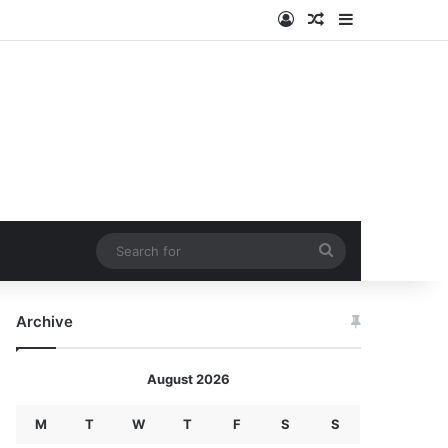
Log In
Random Article
Sidebar
Search
for
Archive
August 2026
M
T
W
T
F
S
S