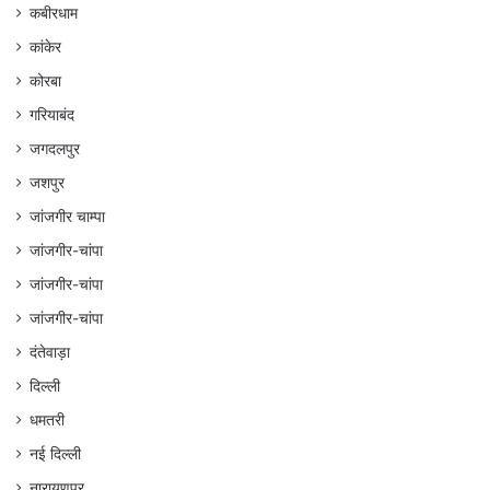
कबीरधाम
कांकेर
कोरबा
गरियाबंद
जगदलपुर
जशपुर
जांजगीर चाम्पा
जांजगीर-चांपा
जांजगीर-चांपा
जांजगीर-चांपा
दंतेवाड़ा
दिल्ली
धमतरी
नई दिल्ली
नारायणपुर