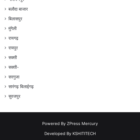
बलौदा बाजार
बिलासपुर
मुंगेली
रायगढ़
रायपुर
सक्ती
सक्ती-
सरगुजा
सारंगढ़ बिलाईगढ़
सुरजपुर
Powered By
ZPress Mercury
Developed By
KSHITITECH