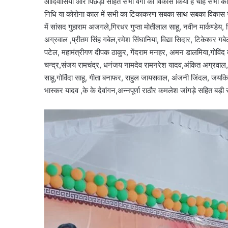
आदिवासियों और पिछड़ों सहित सभी वर्गों का विकास किया है चाहे सभी 
निधि या कोरोना काल में सभी का टिकाकरण सबका साथ सबका विकास 
में सांसद गुहाराम अजगले,गिरधर गुप्ता मोतीलाल साहू, नवीन मार्कण्डेय, ज
अग्रवाल ,प्रीतम सिंह गबेल,रमेश सिंघानिया, विद्या सिदार, टिकेश्वर ग
पटेल, महामंत्रीगण दीपक ठाकुर, गेंदराम मनहर, अमन डालमिया,गोविंद 
चन्द्र,संजय रामचंद्र, धनंजय नामदेव रामनरेश यादव,अंकित अग्रवाल, यु
साहू,गोविंदा साहू, गीता बनाफर, राहुल जायसवाल, अंजनी जिंदल, जयकि
भास्कर यादव ,के के देवांगन,अन्नपूर्णा राठौर कमलेश जांगड़े सहित बड़ी