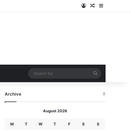
Log In
Random Article
Sidebar
Search
for
Archive
August 2026
M
T
W
T
F
S
S