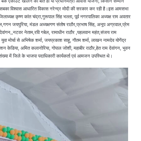
का बैंक एकाउंट खोलने की बात हो या प्रधानमंत्री आवास योजना, किसान सम्मान
सबका विश्वास आधारित विकास नरेन्द्र मोदी की सरकार कर रही है।इस आमसभा
िलाध्यक्ष कृष्ण कांत चंद्रा,गुरूपाल सिंह भल्ला, पूर्व नगरपालिका अध्यक्ष राम अवतार
बेल,गगन जयपुरिया, मंडल अध्यक्षगण संतोष राठौर,प्रभाष सिंह, अनूप अग्रवाल,प्रेम
देवांगन,,नटवर नेताम,रवि गबेल, रामाधीन राठौर ,पहलवान महंत,संजय राम
वा मोर्चा से अभिषेक शर्मा, जयप्रकाश साहू, गौतम शर्मा, लाखन नामदेव योगेंद्र
शन केडिया, अमित कलानोरिया, गोपाल जोशी, महाबीर राठौर,हेत राम देवांगन, भुवन
 संख्या में जिले के भाजपा पदाधिकारी कार्यकर्ता एवं आमजन उपस्थित थे।