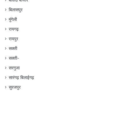
बलौदा बाजार
बिलासपुर
मुंगेली
रायगढ़
रायपुर
सक्ती
सक्ती-
सरगुजा
सारंगढ़ बिलाईगढ़
सुरजपुर