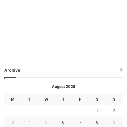
Archive
August 2026
M
T
W
T
F
S
S
1
2
3
4
5
6
7
8
9