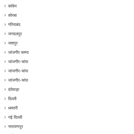
कांकेर
कोरबा
गरियाबंद
जगदलपुर
जशपुर
जांजगीर चाम्पा
जांजगीर-चांपा
जांजगीर-चांपा
जांजगीर-चांपा
दंतेवाड़ा
दिल्ली
धमतरी
नई दिल्ली
नारायणपुर