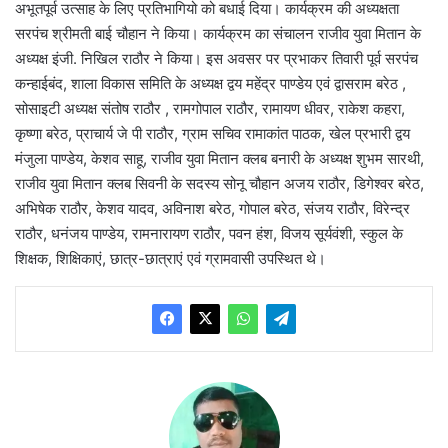
अभूतपूर्व उत्साह के लिए प्रतिभागियो को बधाई दिया। कार्यक्रम की अध्यक्षता
सरपंच श्रीमती बाई चौहान ने किया। कार्यक्रम का संचालन राजीव युवा मितान के
अध्यक्ष इंजी. निखिल राठौर ने किया। इस अवसर पर प्रभाकर तिवारी पूर्व सरपंच
कन्हाईबंद, शाला विकास समिति के अध्यक्ष द्वय महेंद्र पाण्डेय एवं द्वासराम बरेठ ,
सोसाइटी अध्यक्ष संतोष राठौर , रामगोपाल राठौर, रामायण धीवर, राकेश कहरा,
कृष्णा बरेठ, प्राचार्य जे पी राठौर, ग्राम सचिव रामाकांत पाठक, खेल प्रभारी द्वय
मंजुला पाण्डेय, केशव साहू, राजीव युवा मितान क्लब बनारी के अध्यक्ष शुभम सारथी,
राजीव युवा मितान क्लब सिवनी के सदस्य सोनू चौहान अजय राठौर, डिगेश्वर बरेठ,
अभिषेक राठौर, केशव यादव, अविनाश बरेठ, गोपाल बरेठ, संजय राठौर, विरेन्द्र
राठौर, धनंजय पाण्डेय, रामनारायण राठौर, पवन हंश, विजय सूर्यवंशी, स्कुल के
शिक्षक, शिक्षिकाएं, छात्र-छात्राएं एवं ग्रामवासी उपस्थित थे।