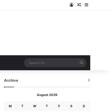
Log In
Random Article
Sidebar
Search
for
Archive
August 2026
M
T
W
T
F
S
S