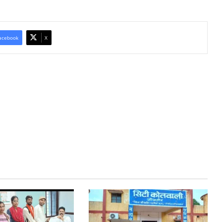
acebook
X