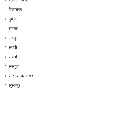
बलौदा बाजार
बिलासपुर
मुंगेली
रायगढ़
रायपुर
सक्ती
सक्ती-
सरगुजा
सारंगढ़ बिलाईगढ़
सुरजपुर