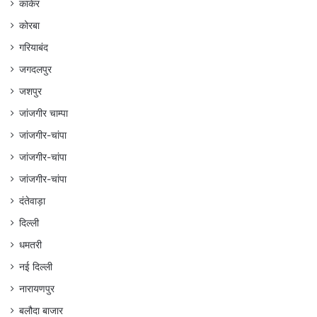
कांकेर
कोरबा
गरियाबंद
जगदलपुर
जशपुर
जांजगीर चाम्पा
जांजगीर-चांपा
जांजगीर-चांपा
जांजगीर-चांपा
दंतेवाड़ा
दिल्ली
धमतरी
नई दिल्ली
नारायणपुर
बलौदा बाजार