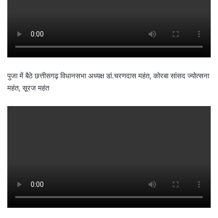
पुजा में बैठे छत्तीसगढ़ विधानसभा अध्यक्ष डां.चरणदास महंत, कोरबा सांसद ज्योत्सना
महंत, सूरज महंत