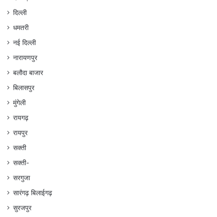
दिल्ली
धमतरी
नई दिल्ली
नारायणपुर
बलौदा बाजार
बिलासपुर
मुंगेली
रायगढ़
रायपुर
सक्ती
सक्ती-
सरगुजा
सारंगढ़ बिलाईगढ़
सुरजपुर