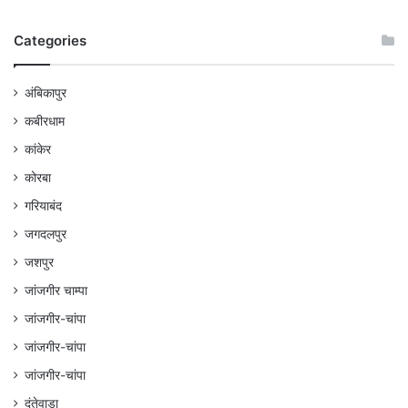
Categories
अंबिकापुर
कबीरधाम
कांकेर
कोरबा
गरियाबंद
जगदलपुर
जशपुर
जांजगीर चाम्पा
जांजगीर-चांपा
जांजगीर-चांपा
जांजगीर-चांपा
दंतेवाड़ा